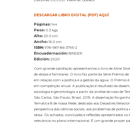
DESCARGAR LIBRO DIGITAL (PDF) AQUÍ
Páginas:
144
Peso:
0.3 kgs.
Alto:
23.0 cm.
Ancho:
16.0 cm.
ISBN:
978-987-86-3795-2
Encuadernación:
BINDER
Edición:
2020
Com grande satisfação apresentamos o livro de Aline Silvei
de idosos e familiares. O livro faz parte da Série Prêmi
em relação com a política e a gestão da água. O Prêmio é
em competição anual. A publicação é resultado da disserta
sociologia e gerontologia a partir da análise do caso de T
São Carlos, São Paulo, Brasil, 2015. A dissertação foi g
Temática 8 de nossa Rede, dedicada aos Desastres Relacion
perspectiva das ciências sociais, aos problemas de polític
idosa. Os achados, conclusões e reflexões apresentados n
relevância no plano internacional. É um grande prazer par