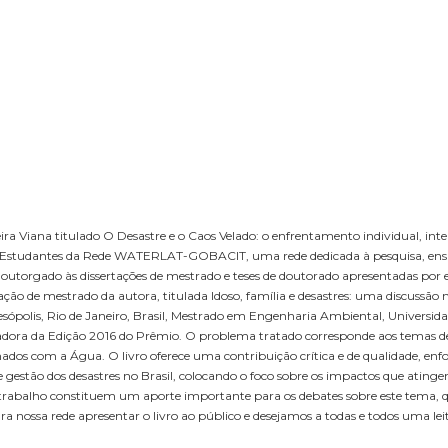
ra Viana titulado O Desastre e o Caos Velado: o enfrentamento individual, inter
o de Estudantes da Rede WATERLAT-GOBACIT, uma rede dedicada à pesquisa, ensi
 outorgado às dissertações de mestrado e teses de doutorado apresentadas por
ção de mestrado da autora, titulada Idoso, família e desastres: uma discussão n
eresópolis, Rio de Janeiro, Brasil, Mestrado em Engenharia Ambiental, Universid
anhadora da Edição 2016 do Prêmio. O problema tratado corresponde aos temas d
ados com a Água. O livro oferece uma contribuição crítica e de qualidade, enf
a e gestão dos desastres no Brasil, colocando o foco sobre os impactos que atin
o trabalho constituem um aporte importante para os debates sobre este tema, 
a nossa rede apresentar o livro ao público e desejamos a todas e todos uma lei