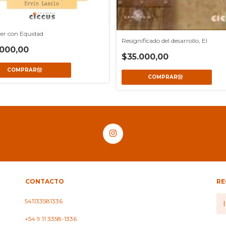
er con Equidad
Resignificado del desarrollo, El
000,00
$35.000,00
CONTACTO
RE
541133581336
+54 9 11 3358-1336