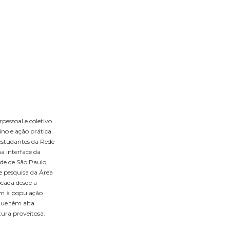
pessoal e coletivo
no e ação prática
 estudantes da Rede
a interface da
ade de São Paulo,
e pesquisa da Área
ocada desde a
gem à população
que têm alta
tura proveitosa.