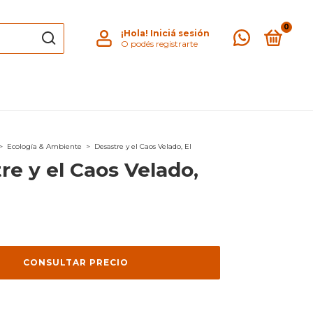
0
¡Hola!
Iniciá sesión
O podés registrarte
>
Ecología & Ambiente
>
Desastre y el Caos Velado, El
re y el Caos Velado,