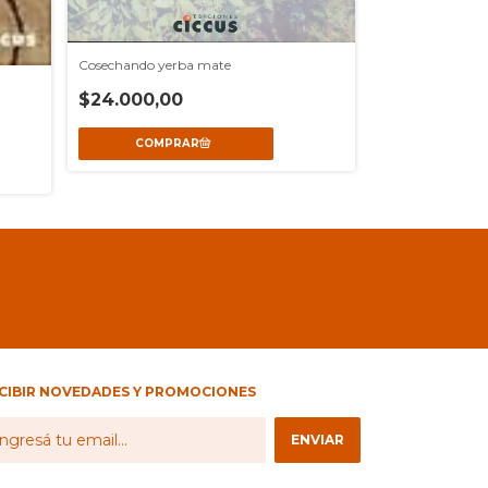
Cosechando yerba mate
Vienen por el oro
$24.000,00
$36.000,00
CIBIR NOVEDADES Y PROMOCIONES