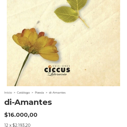
Inicio
>
Catálogo
>
Poesía
>
di-Amantes
di-Amantes
$16.000,00
12
x
$2.193,20