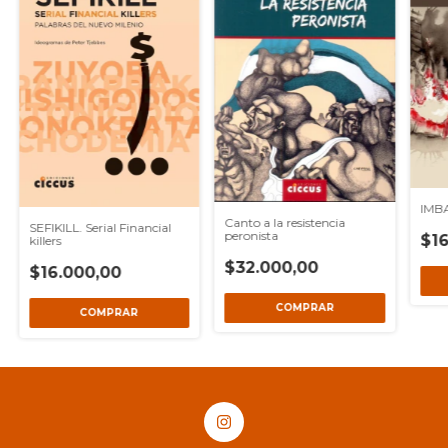
IMBA
Canto a la resistencia
SEFIKILL. Serial Financial
peronista
$16
killers
$32.000,00
$16.000,00