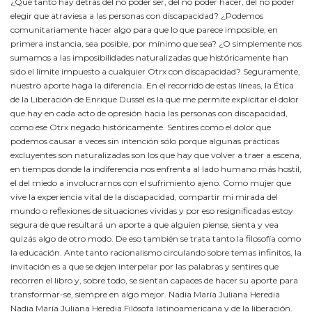
¿Qué tanto hay detrás del no poder ser, del no poder hacer, del no poder
elegir que atraviesa a las personas con discapacidad? ¿Podemos
comunitariamente hacer algo para que lo que parece imposible, en
primera instancia, sea posible, por mínimo que sea? ¿O simplemente nos
sumamos a las imposibilidades naturalizadas que históricamente han
sido el límite impuesto a cualquier Otrx con discapacidad? Seguramente,
nuestro aporte haga la diferencia. En el recorrido de estas líneas, la Ética
de la Liberación de Enrique Dussel es la que me permite explicitar el dolor
que hay en cada acto de opresión hacia las personas con discapacidad,
como ese Otrx negado históricamente. Sentires como el dolor que
podemos causar a veces sin intención sólo porque algunas prácticas
excluyentes son naturalizadas son los que hay que volver a traer a escena,
en tiempos donde la indiferencia nos enfrenta al lado humano más hostil,
el del miedo a involucrarnos con el sufrimiento ajeno. Como mujer que
vive la experiencia vital de la discapacidad, compartir mi mirada del
mundo o reflexiones de situaciones vividas y por eso resignificadas estoy
segura de que resultará un aporte a que alguien piense, sienta y vea
quizás algo de otro modo. De eso también se trata tanto la filosofía como
la educación. Ante tanto racionalismo circulando sobre temas infinitos, la
invitación es a que se dejen interpelar por las palabras y sentires que
recorren el libro y, sobre todo, se sientan capaces de hacer su aporte para
transformar-se, siempre en algo mejor. Nadia María Juliana Heredia
Nadia María Juliana Heredia Filósofa latinoamericana y de la liberación.