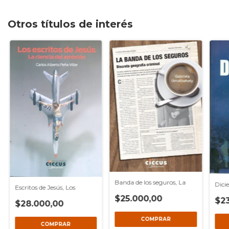
Otros títulos de interés
Banda de los seguros, La
Dici
Escritos de Jesús, Los
$25.000,00
$2
$28.000,00