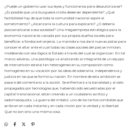
¿Puede un gobierno usar sus leyes y funcionarios para desautorizarse?
¿Es posible que una burguesía criolla desee ser dependiente? ¿Qué
factibilidad hay de que toda la comunidad nacional aspire al
sometimiento? ¿Alcanzaría la cultura para explicarlo? ¿O debería
psicoanalizarse a esa sociedad? Una megaempresa estratégica para la
economía nacional es vaciada por sus propios dueños locales para
beneficiar a fondos extranjeros. La maniobra nos dará nuevas pistas para
conocer el altar ante el cual todas las clases sociales del país se inmolan,
moldeando con esa lógica al Estado a través del cual se organizan. En tal
marco adverso, una psicóloga va analizando al integrante de un equipo
de intervención estatal tan heterogéneo en su composición como
homogéneo en su vocación por las ideas de soberanía, independencia y
justicia en las que se formó su nación. En nombre de esta ambición se
pasará del comentario a la acción. Se enfrentará a la banalidad y al odio
propagados por tecnologías que, habiendo sido secuestradas por el
capital transnacional, están creando a un ciudadano acrítico y
sadomasoquista. La guerra del imbécil, uno de los tantos combates que
se libran en cada instante y en cada rincón por la verdad y la libertad.
Que no son sino una misma cosa.