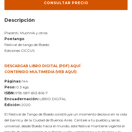
Descripción
Placenti, Muchnik y otros
Poetango
Festival de tango de Boedo
Ediciones CICCUS
DESCARGAR LIBRO DIGITAL (PDF) AQUÍ
CONTENIDO MULTIMEDIA (VER AQUÍ)
Páginas:
144
Peso:
0.3 kgs.
ISBN:
978-987-693-816-7
Encuadernación:
LIBRO DIGITAL
Edición:
2020
El Festival de Tango de Boedo constituye un momento decisivo en la vida
del barrio y de la Ciudad de Buenos Aires. Cántale a tu pueblo y serás
universal, desde Boedo hacia el mundo, este festival mantiene vigente el
legado de generaciones que dieron vuelo y resonancia a la música y la