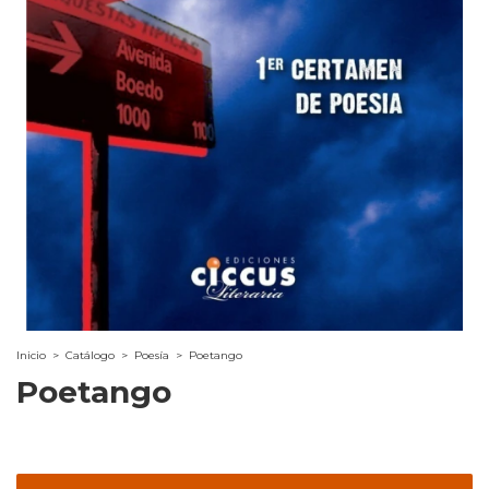
Inicio
>
Catálogo
>
Poesía
>
Poetango
Poetango