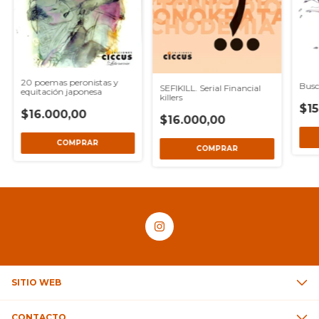
20 poemas peronistas y
Busc
SEFIKILL. Serial Financial
equitación japonesa
killers
$15
$16.000,00
$16.000,00
SITIO WEB
CONTACTO