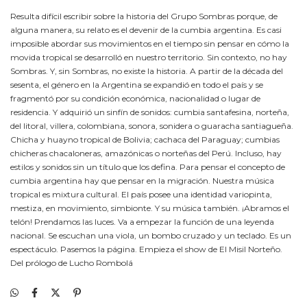
Resulta difícil escribir sobre la historia del Grupo Sombras porque, de
alguna manera, su relato es el devenir de la cumbia argentina. Es casi
imposible abordar sus movimientos en el tiempo sin pensar en cómo la
movida tropical se desarrolló en nuestro territorio. Sin contexto, no hay
Sombras. Y, sin Sombras, no existe la historia. A partir de la década del
sesenta, el género en la Argentina se expandió en todo el país y se
fragmentó por su condición económica, nacionalidad o lugar de
residencia. Y adquirió un sinfín de sonidos: cumbia santafesina, norteña,
del litoral, villera, colombiana, sonora, sonidera o guaracha santiagueña.
Chicha y huayno tropical de Bolivia; cachaca del Paraguay; cumbias
chicheras chacaloneras, amazónicas o norteñas del Perú. Incluso, hay
estilos y sonidos sin un título que los defina. Para pensar el concepto de
cumbia argentina hay que pensar en la migración. Nuestra música
tropical es mixtura cultural. El país posee una identidad variopinta,
mestiza, en movimiento, simbionte. Y su música también. ¡Abramos el
telón! Prendamos las luces. Va a empezar la función de una leyenda
nacional. Se escuchan una viola, un bombo cruzado y un teclado. Es un
espectáculo. Pasemos la página. Empieza el show de El Misil Norteño.
Del prólogo de Lucho Rombolá