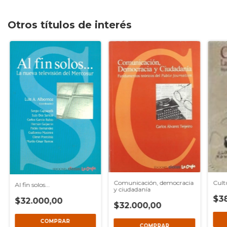
Otros títulos de interés
Cult
Comunicación, democracia
Al fin solos...
y ciudadanía
$3
$32.000,00
$32.000,00