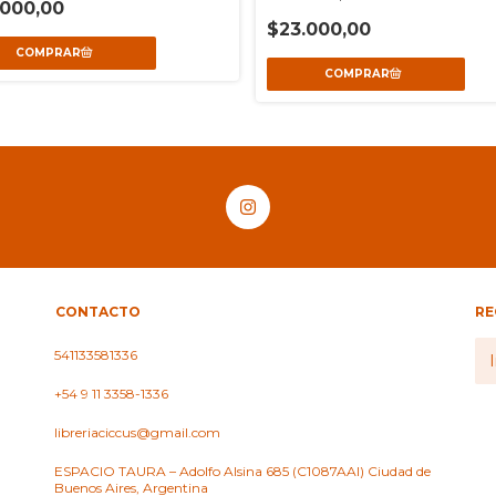
.000,00
$23.000,00
CONTACTO
RE
541133581336
+54 9 11 3358-1336
libreriaciccus@gmail.com
ESPACIO TAURA – Adolfo Alsina 685 (C1087AAI) Ciudad de
Buenos Aires, Argentina