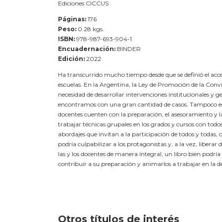
Ediciones CICCUS
Páginas:
176
Peso:
0.28 kgs.
ISBN:
978-987-693-904-1
Encuadernación:
BINDER
Edición:
2022
Ha transcurrido mucho tiempo desde que se definió el acoso
escuelas. En la Argentina, la Ley de Promoción de la Conviv
necesidad de desarrollar intervenciones institucionales y g
encontramos con una gran cantidad de casos. Tampoco es su
docentes cuenten con la preparación, el asesoramiento y 
trabajar técnicas grupales en los grados y cursos con todos/
abordajes que invitan a la participación de todos y todas,
podría culpabilizar a los protagonistas y, a la vez, libera
las y los docentes de manera integral, un libro bien podría 
contribuir a su preparación y animarlos a trabajar en la de
Otros títulos de interés