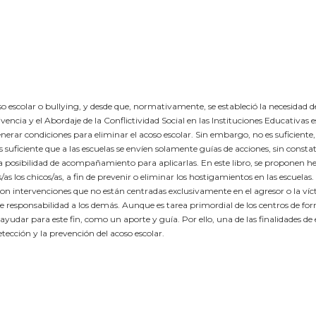
 escolar o bullying, y desde que, normativamente, se estableció la necesidad de
encia y el Abordaje de la Conflictividad Social en las Instituciones Educativas e
enerar condiciones para eliminar el acoso escolar. Sin embargo, no es suficiente
ficiente que a las escuelas se envíen solamente guías de acciones, sin constata
la posibilidad de acompañamiento para aplicarlas. En este libro, se proponen 
as los chicos/as, a fin de prevenir o eliminar los hostigamientos en las escuelas.
 con intervenciones que no están centradas exclusivamente en el agresor o la víc
r de responsabilidad a los demás. Aunque es tarea primordial de los centros de f
ayudar para este fin, como un aporte y guía. Por ello, una de las finalidades de 
tección y la prevención del acoso escolar.