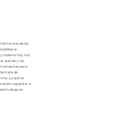
 eliminarlo de las
stablece la
, y todavía hoy nos
r que las y los
herramientas para
 Se trata de
tima, ya que se
ormación capacitar a
este trabajo es