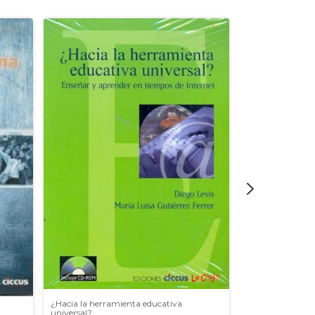
¿Hacia la herramienta educativa
Mediación pedag
universal?