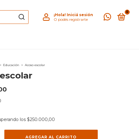
0
¡Hola!
Iniciá sesión
O podés registrarte
>
Educación
>
Acoso escolar
escolar
00
0
uperando los
$250.000,00