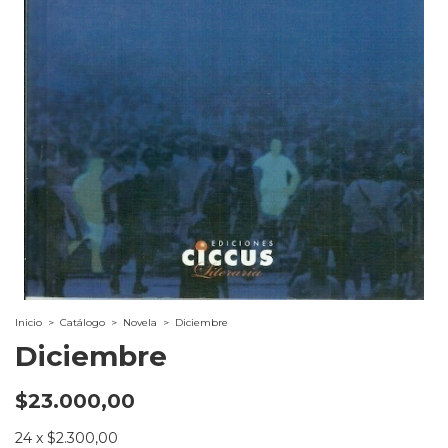
Inicio
>
Catálogo
>
Novela
>
Diciembre
Diciembre
$23.000,00
24
x
$2.300,00