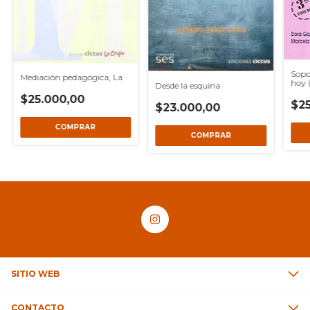
Sopor
Mediación pedagógica, La
hoy 
Desde la esquina
$25.000,00
$25
$23.000,00
SITIO WEB
CONTACTO