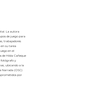
ital. La autora
grupos de juego para
as, trabajadores
o en su tarea
juego en el
tos de Hilda Cañeque
 fotógrafo y
as, ubicando a la
ina Narrada (OSC)
omprometidos por