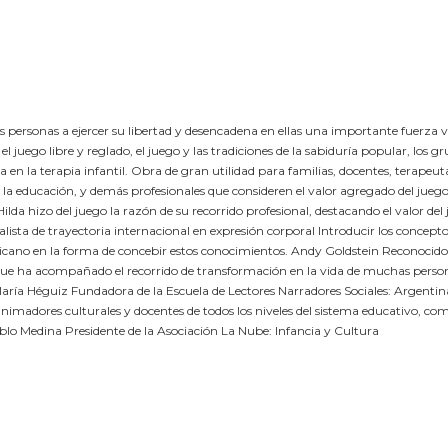
as personas a ejercer su libertad y desencadena en ellas una importante fuerza v
l juego libre y reglado, el juego y las tradiciones de la sabiduría popular, los 
a en la terapia infantil. Obra de gran utilidad para familias, docentes, terapeut
ía y la educación, y demás profesionales que consideren el valor agregado del jueg
a hizo del juego la razón de su recorrido profesional, destacando el valor del 
ialista de trayectoria internacional en expresión corporal Introducir los concep
nicano en la forma de concebir estos conocimientos. Andy Goldstein Reconocido
eque ha acompañado el recorrido de transformación en la vida de muchas person
. María Héguiz Fundadora de la Escuela de Lectores Narradores Sociales: Argent
 animadores culturales y docentes de todos los niveles del sistema educativo, c
Pablo Medina Presidente de la Asociación La Nube: Infancia y Cultura