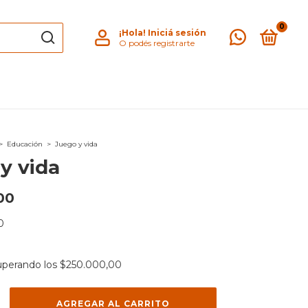
0
¡Hola!
Iniciá sesión
O podés registrarte
>
Educación
>
Juego y vida
y vida
00
0
uperando los
$250.000,00