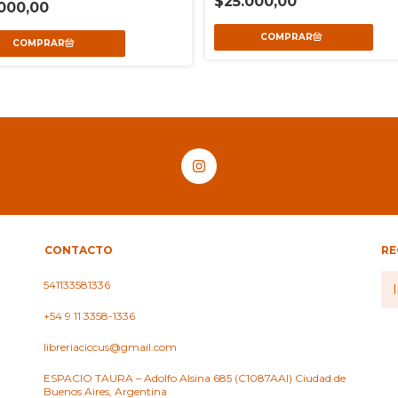
$25.000,00
000,00
CONTACTO
RE
541133581336
+54 9 11 3358-1336
libreriaciccus@gmail.com
ESPACIO TAURA – Adolfo Alsina 685 (C1087AAI) Ciudad de
Buenos Aires, Argentina