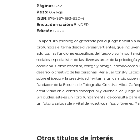
Páginas:
232
Peso:
0.4 kgs.
ISBN:
978-987-693-820-4
Encuadernación:
BINDER
Edición:
2020
La apertura psicológica generada por el juego habilita a l
profundiza el tema desde diversas vertientes, que incluyen e
adultos, las funciones específicas del juego y su importanci
sociales, especialistas de las diversas áreas de la psicolog
cotidiana. Como maestra, colega y amiga, admiro cómo Hild
desarrollo creativo de las personas. Perla Jaritonsky Espec
sobre el juego y la creatividad invitan a un cambio coper
fundador de la Escuela de Fotografía Creativa Hilda Cañ
creatividad en el centro conceptual y vivencial del juego
Sin dudas, este es un libro fundamental de consulta para
un futuro saludable y vital de nuestros niños y jóvenes. 
Otros títulos de interés