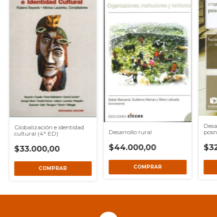
Desa
Globalización e identidad
Desarrollo rural
posne
cultural (4° ED)
$44.000,00
$3
$33.000,00