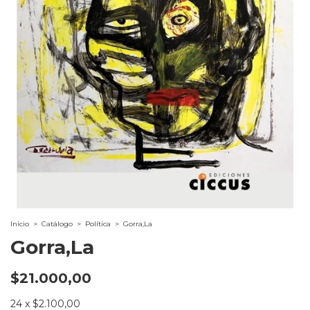
Inicio
>
Catálogo
>
Política
>
Gorra,La
Gorra,La
$21.000,00
24
x
$2.100,00