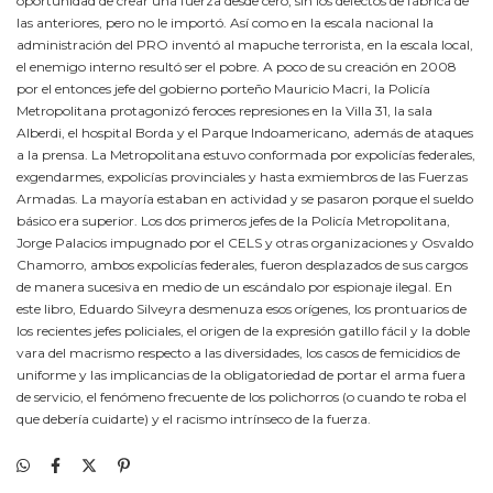
oportunidad de crear una fuerza desde cero, sin los defectos de fábrica de
las anteriores, pero no le importó. Así como en la escala nacional la
administración del PRO inventó al mapuche terrorista, en la escala local,
el enemigo interno resultó ser el pobre. A poco de su creación en 2008
por el entonces jefe del gobierno porteño Mauricio Macri, la Policía
Metropolitana protagonizó feroces represiones en la Villa 31, la sala
Alberdi, el hospital Borda y el Parque Indoamericano, además de ataques
a la prensa. La Metropolitana estuvo conformada por expolicías federales,
exgendarmes, expolicías provinciales y hasta exmiembros de las Fuerzas
Armadas. La mayoría estaban en actividad y se pasaron porque el sueldo
básico era superior. Los dos primeros jefes de la Policía Metropolitana,
Jorge Palacios impugnado por el CELS y otras organizaciones y Osvaldo
Chamorro, ambos expolicías federales, fueron desplazados de sus cargos
de manera sucesiva en medio de un escándalo por espionaje ilegal. En
este libro, Eduardo Silveyra desmenuza esos orígenes, los prontuarios de
los recientes jefes policiales, el origen de la expresión gatillo fácil y la doble
vara del macrismo respecto a las diversidades, los casos de femicidios de
uniforme y las implicancias de la obligatoriedad de portar el arma fuera
de servicio, el fenómeno frecuente de los polichorros (o cuando te roba el
que debería cuidarte) y el racismo intrínseco de la fuerza.