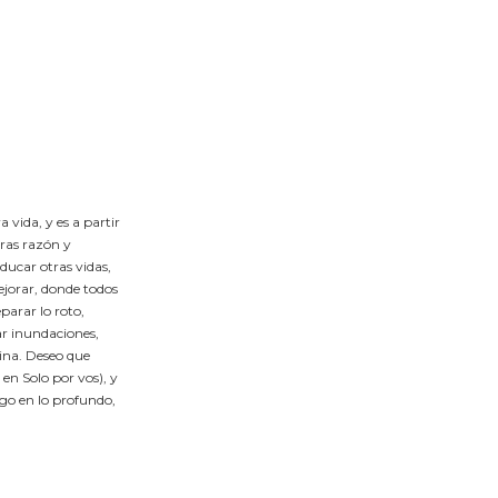
vida, y es a partir
bras razón y
ducar otras vidas,
jorar, donde todos
arar lo roto,
ar inundaciones,
tina. Deseo que
en Solo por vos), y
rgo en lo profundo,