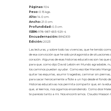
Páginas:
104
Peso:
0.15 kgs.
Alto:
14.0 cm.
Ancho:
21.0 cm.
Profundidad:
0.3 cm.
ISBN:
978-987-693-929-4
Encuadernación:
BINDER
Edición:
2023
Las lecturas, y sobre todo las vivencias, que he tenido co
de esa convicción que he sido protagonista de situaciones
corazón. Algunas de esas historias educativas son las que
para que, como dijo David Lebón en Mundo agradable, nu
los caminos puedan ayudar. Como escribe Marcelo Mango en
quitar las esquirlas, asumir tragedias, caminar sin piernas
para sacar heroicamente a flote a un hijo desde el fondo de
Historias educativas nos permita compartir que, en la edu
que, al leernos, nos sigamos encendiendo. Como dice Malen
te pareces tanto a mí. Nos encontramos. Claudio Masson 