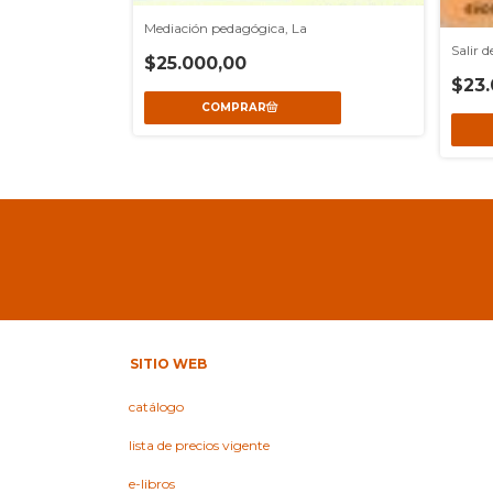
Mediación pedagógica, La
ucativa
Salir d
$25.000,00
$23.
SITIO WEB
catálogo
lista de precios vigente
e-libros