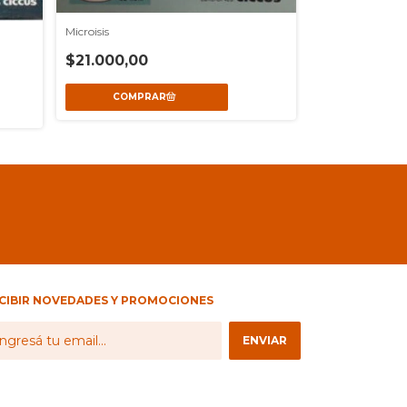
Microisis
Biblioteca popula
$21.000,00
(2° ED)
$46.000,00
CIBIR NOVEDADES Y PROMOCIONES