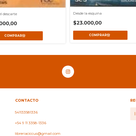
Desde la esquina
el descarte
$23.000,00
000,00
CONTACTO
RE
541133581336
+54 9 11 3358-1336
libreriaciccus@gmail.com