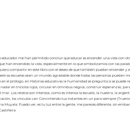
mo educador me han permitido concluir que educar es encender una vida con otra 
 que han encendido la vida, especialmente en lo que simbolizamos con las pala
 quiero compartir en este libro con el deseo de que también puedan encender y e
estras escuelas sean un mundo agradable donde todas las personas puedan me
 el prólogo, en Historias educativas la humanidad se pregunta si se puede rep
, nadar en triciclos rojos, circular en ómnibus negros, construir esperanzas, par
l mar. Los relatos son intensos, como es intensa la escuela, la nuestra, la argen
cación, los vínculos van Convirtiendo tus instantes en un para siempre (Trueno 
a Muyala: Puedo ver, es tu luz entre la gente, me pareces diferente, sin emba
Castiñeira