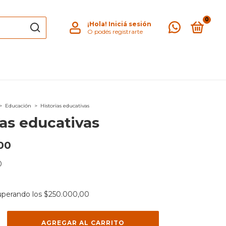
0
¡Hola!
Iniciá sesión
O podés registrarte
>
Educación
>
Historias educativas
ias educativas
00
0
uperando los
$250.000,00