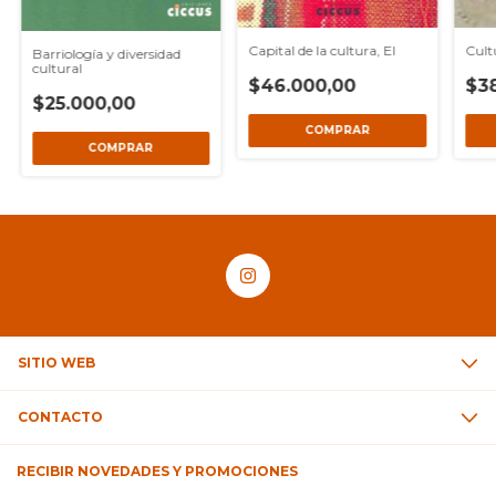
Capital de la cultura, El
Cult
Barriología y diversidad
cultural
$46.000,00
$3
$25.000,00
SITIO WEB
CONTACTO
RECIBIR NOVEDADES Y PROMOCIONES