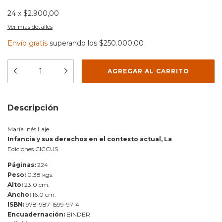
24
x
$2.900,00
Ver más detalles
Envío gratis
superando los
$250.000,00
Descripción
María Inés Laje
Infancia y sus derechos en el contexto actual, La
Ediciones CICCUS
Páginas:
224
Peso:
0.38 kgs.
Alto:
23.0 cm.
Ancho:
16.0 cm.
ISBN:
978-987-1599-97-4
Encuadernación:
BINDER