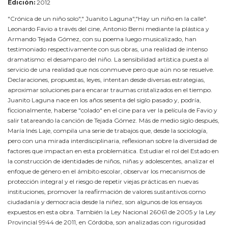
Edición:
2012
"Crónica de un niño solo"," Juanito Laguna","Hay un niño en la calle".
Leonardo Favio a través del cine, Antonio Berni mediante la plástica y
Armando Tejada Gómez, con su poema luego musicalizado, han
testimoniado respectivamente con sus obras, una realidad de intenso
dramatismo: el desamparo del niño. La sensibilidad artística puesta al
servicio de una realidad que nos conmueve pero que aún no se resuelve.
Declaraciones, propuestas, leyes, intentan desde diversas estrategias,
aproximar soluciones para encarar traumas cristalizados en el tiempo.
Juanito Laguna nace en los años sesenta del siglo pasado y, podría,
ficcionalmente, haberse "colado" en el cine para ver la película de Favio y
salir tatareando la canción de Tejada Gómez. Más de medio siglo después,
María Inés Laje, compila una serie de trabajos que, desde la sociología,
pero con una mirada interdisciplinaria, reflexionan sobre la diversidad de
factores que impactan en esta problemática. Estudiar el rol del Estado en
la construcción de identidades de niños, niñas y adolescentes, analizar el
enfoque de género en el ámbito escolar, observar los mecanismos de
protección integral y el riesgo de repetir viejas prácticas en nuevas
instituciones, promover la reafirmación de valores sustantivos como
ciudadanía y democracia desde la niñez, son algunos de los ensayos
expuestos en esta obra. También la Ley Nacional 26061 de 2005 y la Ley
Provincial 9944 de 2011, en Córdoba, son analizadas con rigurosidad