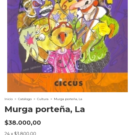
Inicio
>
Catálogo
>
Cultura
>
Murga porteña, La
Murga porteña, La
$38.000,00
24
x
$3.800,00