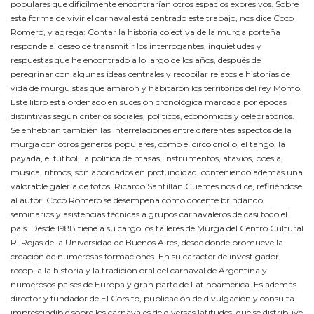
populares que difícilmente encontrarían otros espacios expresivos. Sobre
esta forma de vivir el carnaval está centrado este trabajo, nos dice Coco
Romero, y agrega: Contar la historia colectiva de la murga porteña
responde al deseo de transmitir los interrogantes, inquietudes y
respuestas que he encontrado a lo largo de los años, después de
peregrinar con algunas ideas centrales y recopilar relatos e historias de
vida de murguistas que amaron y habitaron los territorios del rey Momo.
Este libro está ordenado en sucesión cronológica marcada por épocas
distintivas según criterios sociales, políticos, económicos y celebratorios.
Se enhebran también las interrelaciones entre diferentes aspectos de la
murga con otros géneros populares, como el circo criollo, el tango, la
payada, el fútbol, la política de masas. Instrumentos, atavíos, poesía,
música, ritmos, son abordados en profundidad, conteniendo además una
valorable galería de fotos. Ricardo Santillán Güemes nos dice, refiriéndose
al autor: Coco Romero se desempeña como docente brindando
seminarios y asistencias técnicas a grupos carnavaleros de casi todo el
país. Desde 1988 tiene a su cargo los talleres de Murga del Centro Cultural
R. Rojas de la Universidad de Buenos Aires, desde donde promueve la
creación de numerosas formaciones. En su carácter de investigador,
recopila la historia y la tradición oral del carnaval de Argentina y
numerosos países de Europa y gran parte de Latinoamérica. Es además
director y fundador de El Corsito, publicación de divulgación y consulta
imprescindible sobre los carnavales de diversas latitudes, que se distribuye