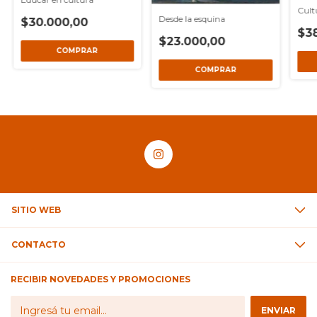
Cult
Desde la esquina
$30.000,00
$3
$23.000,00
SITIO WEB
CONTACTO
RECIBIR NOVEDADES Y PROMOCIONES