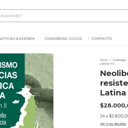
NOTICIAS & AGENDA
COMUNIDAD CICCUS
CONTACTO
Inicio
>
Catálogo
Latina V.II
Neolib
resist
Latina 
$28.000,
24
x
$2.800,0
Ver más detalles