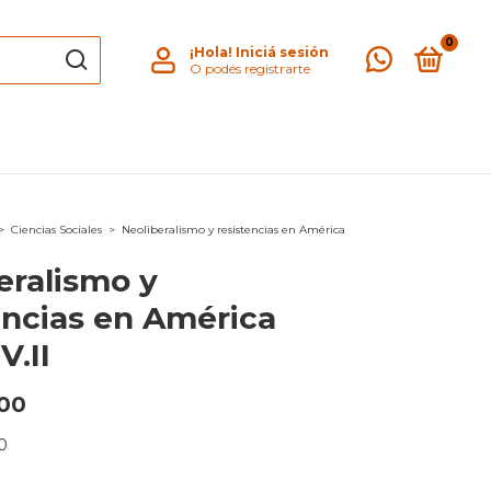
0
¡Hola!
Iniciá sesión
O podés registrarte
>
Ciencias Sociales
>
Neoliberalismo y resistencias en América
eralismo y
encias en América
V.II
00
0