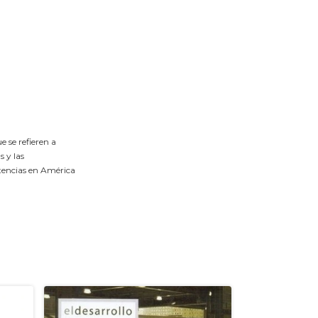
e se refieren a
s y las
stencias en América