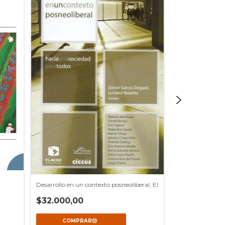
Territorios en co
Desarrollo en un contexto posneoliberal, El
$33.000,00
$32.000,00