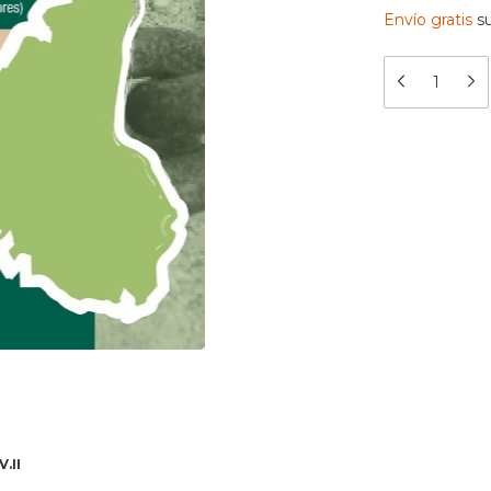
Envío gratis
s
.II