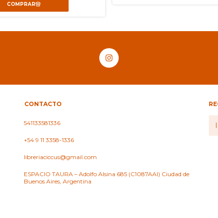
CONTACTO
RE
541133581336
+54 9 11 3358-1336
libreriaciccus@gmail.com
ESPACIO TAURA – Adolfo Alsina 685 (C1087AAI) Ciudad de
Buenos Aires, Argentina