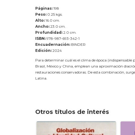
Páginas:
198
Peso:
0.25 kgs.
Alto:
16.0 cm.
Ancho:
23.0 cm.
Profundidad:
2.0 cm.
ISBN:
978-987-693-342-1
Encuadernación:
BINDER
Edición:
2024
Para determinar cuál es el clima de época (indispensable pa
Brasil, México y China, emplean una aproximación diacrónica
restauraciones conservadoras. De esta combinación, surge u
Latina.
Otros títulos de interés