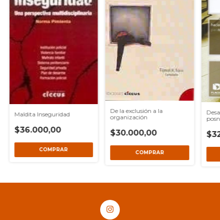
De la exclusión a la
Desa
Maldita Inseguridad
organización
posne
$36.000,00
$30.000,00
$3