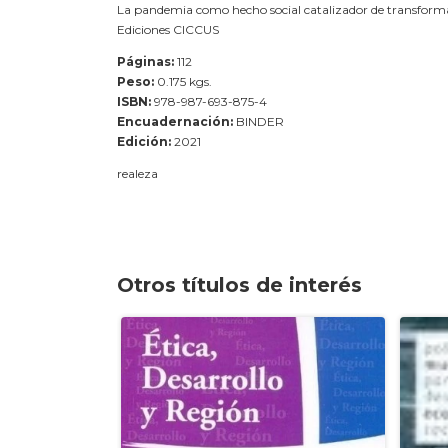
La pandemia como hecho social catalizador de transform
Ediciones CICCUS
Páginas:
112
Peso:
0.175 kgs.
ISBN:
978-987-693-875-4
Encuadernación:
BINDER
Edición:
2021
realeza
Otros títulos de interés