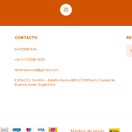
CONTACTO
RE
541133581336
+54 9 11 3358-1336
libreriaciccus@gmail.com
ESPACIO TAURA – Adolfo Alsina 685 (C1087AAI) Ciudad de
Buenos Aires, Argentina
Medios de envío