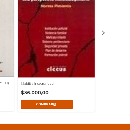
4° ED)
Maldita Inseguridad
Desarrollo en un 
$36.000,00
$32.000,00