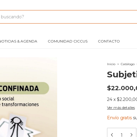
NOTICIAS & AGENDA
COMUNIDAD CICCUS
CONTACTO
Inicio
>
Catálogo
Subjet
$22.000,
24
x
$2.200,0
Ver más detalles
Envío gratis
s