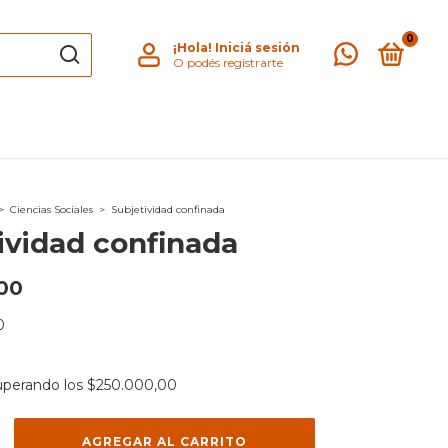
0
¡Hola!
Iniciá sesión
O podés registrarte
>
Ciencias Sociales
>
Subjetividad confinada
ividad confinada
00
0
uperando los
$250.000,00