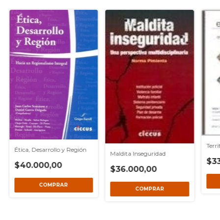
Terr
Ética, Desarrollo y Región
Maldita Inseguridad
$3
$40.000,00
$36.000,00