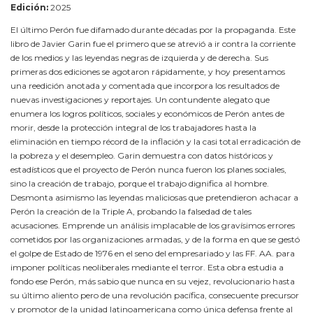
Edición:
2025
El último Perón fue difamado durante décadas por la propaganda. Este
libro de Javier Garin fue el primero que se atrevió a ir contra la corriente
de los medios y las leyendas negras de izquierda y de derecha. Sus
primeras dos ediciones se agotaron rápidamente, y hoy presentamos
una reedición anotada y comentada que incorpora los resultados de
nuevas investigaciones y reportajes. Un contundente alegato que
enumera los logros políticos, sociales y económicos de Perón antes de
morir, desde la protección integral de los trabajadores hasta la
eliminación en tiempo récord de la inflación y la casi total erradicación de
la pobreza y el desempleo. Garin demuestra con datos históricos y
estadísticos que el proyecto de Perón nunca fueron los planes sociales,
sino la creación de trabajo, porque el trabajo dignifica al hombre.
Desmonta asimismo las leyendas maliciosas que pretendieron achacar a
Perón la creación de la Triple A, probando la falsedad de tales
acusaciones. Emprende un análisis implacable de los gravísimos errores
cometidos por las organizaciones armadas, y de la forma en que se gestó
el golpe de Estado de 1976 en el seno del empresariado y las FF. AA. para
imponer políticas neoliberales mediante el terror. Esta obra estudia a
fondo ese Perón, más sabio que nunca en su vejez, revolucionario hasta
su último aliento pero de una revolución pacífica, consecuente precursor
y promotor de la unidad latinoamericana como única defensa frente al