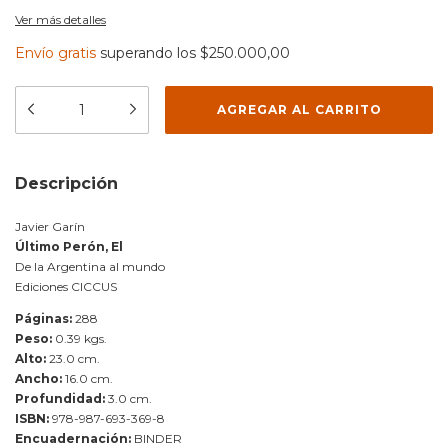
Ver más detalles
Envío gratis
superando los
$250.000,00
Descripción
Javier Garín
Último Perón, El
De la Argentina al mundo
Ediciones CICCUS
Páginas:
288
Peso:
0.39 kgs.
Alto:
23.0 cm.
Ancho:
16.0 cm.
Profundidad:
3.0 cm.
ISBN:
978-987-693-369-8
Encuadernación:
BINDER