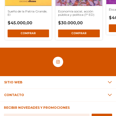
Étic
Sueño de la Patria Grande,
Economía social, acción
El
pública y política (1° ED)
$4
$45.000,00
$30.000,00
SITIO WEB
CONTACTO
RECIBIR NOVEDADES Y PROMOCIONES