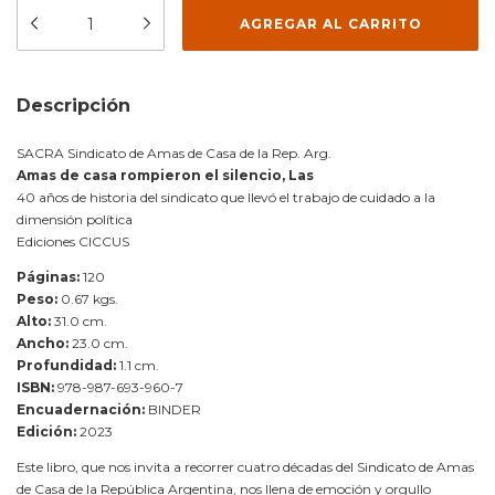
Descripción
SACRA Sindicato de Amas de Casa de la Rep. Arg.
Amas de casa rompieron el silencio, Las
40 años de historia del sindicato que llevó el trabajo de cuidado a la
dimensión política
Ediciones CICCUS
Páginas:
120
Peso:
0.67 kgs.
Alto:
31.0 cm.
Ancho:
23.0 cm.
Profundidad:
1.1 cm.
ISBN:
978-987-693-960-7
Encuadernación:
BINDER
Edición:
2023
Este libro, que nos invita a recorrer cuatro décadas del Sindicato de Amas
de Casa de la República Argentina, nos llena de emoción y orgullo