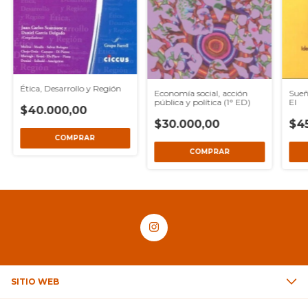
Ética, Desarrollo y Región
Economía social, acción
Sueñ
pública y política (1° ED)
El
$40.000,00
$30.000,00
$4
SITIO WEB