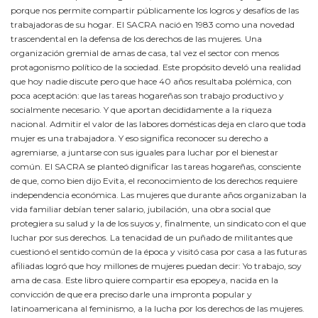
porque nos permite compartir públicamente los logros y desafíos de las
trabajadoras de su hogar. El SACRA nació en 1983 como una novedad
trascendental en la defensa de los derechos de las mujeres. Una
organización gremial de amas de casa, tal vez el sector con menos
protagonismo político de la sociedad. Este propósito develó una realidad
que hoy nadie discute pero que hace 40 años resultaba polémica, con
poca aceptación: que las tareas hogareñas son trabajo productivo y
socialmente necesario. Y que aportan decididamente a la riqueza
nacional. Admitir el valor de las labores domésticas deja en claro que toda
mujer es una trabajadora. Y eso significa reconocer su derecho a
agremiarse, a juntarse con sus iguales para luchar por el bienestar
común. El SACRA se planteó dignificar las tareas hogareñas, consciente
de que, como bien dijo Evita, el reconocimiento de los derechos requiere
independencia económica. Las mujeres que durante años organizaban la
vida familiar debían tener salario, jubilación, una obra social que
protegiera su salud y la de los suyos y, finalmente, un sindicato con el que
luchar por sus derechos. La tenacidad de un puñado de militantes que
cuestionó el sentido común de la época y visitó casa por casa a las futuras
afiliadas logró que hoy millones de mujeres puedan decir: Yo trabajo, soy
ama de casa. Este libro quiere compartir esa epopeya, nacida en la
convicción de que era preciso darle una impronta popular y
latinoamericana al feminismo, a la lucha por los derechos de las mujeres.