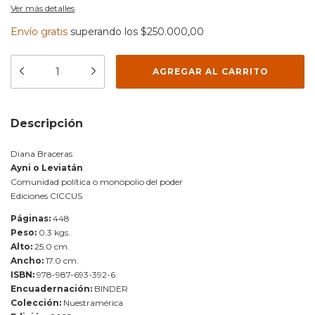
Ver más detalles
Envío gratis
superando los
$250.000,00
Descripción
Diana Braceras
Ayni o Leviatán
Comunidad política o monopolio del poder
Ediciones CICCUS
Páginas:
448
Peso:
0.3 kgs.
Alto:
25.0 cm.
Ancho:
17.0 cm.
ISBN:
978-987-693-392-6
Encuadernación:
BINDER
Colección:
Nuestramérica