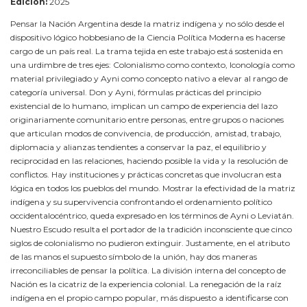
Edición:
2025
Pensar la Nación Argentina desde la matriz indígena y no sólo desde el
dispositivo lógico hobbesiano de la Ciencia Política Moderna es hacerse
cargo de un país real. La trama tejida en este trabajo está sostenida en
una urdimbre de tres ejes: Colonialismo como contexto, Iconología como
material privilegiado y Ayni como concepto nativo a elevar al rango de
categoría universal. Don y Ayni, fórmulas prácticas del principio
existencial de lo humano, implican un campo de experiencia del lazo
originariamente comunitario entre personas, entre grupos o naciones
que articulan modos de convivencia, de producción, amistad, trabajo,
diplomacia y alianzas tendientes a conservar la paz, el equilibrio y
reciprocidad en las relaciones, haciendo posible la vida y la resolución de
conflictos. Hay instituciones y prácticas concretas que involucran esta
lógica en todos los pueblos del mundo. Mostrar la efectividad de la matriz
indígena y su supervivencia confrontando el ordenamiento político
occidentalocéntrico, queda expresado en los términos de Ayni o Leviatán.
Nuestro Escudo resulta el portador de la tradición inconsciente que cinco
siglos de colonialismo no pudieron extinguir. Justamente, en el atributo
de las manos el supuesto símbolo de la unión, hay dos maneras
irreconciliables de pensar la política. La división interna del concepto de
Nación es la cicatriz de la experiencia colonial. La renegación de la raíz
indígena en el propio campo popular, más dispuesto a identificarse con