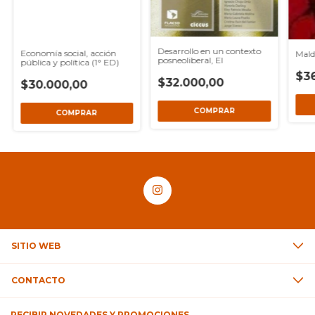
Desarrollo en un contexto
Economía social, acción
Mald
posneoliberal, El
pública y política (1° ED)
$3
$32.000,00
$30.000,00
SITIO WEB
CONTACTO
RECIBIR NOVEDADES Y PROMOCIONES