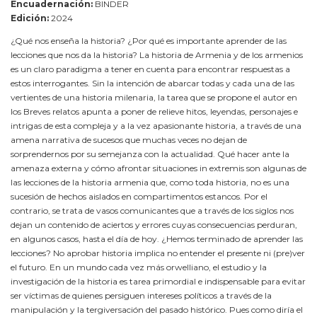
Encuadernación:
BINDER
Edición:
2024
¿Qué nos enseña la historia? ¿Por qué es importante aprender de las
lecciones que nos da la historia? La historia de Armenia y de los armenios
es un claro paradigma a tener en cuenta para encontrar respuestas a
estos interrogantes. Sin la intención de abarcar todas y cada una de las
vertientes de una historia milenaria, la tarea que se propone el autor en
los Breves relatos apunta a poner de relieve hitos, leyendas, personajes e
intrigas de esta compleja y a la vez apasionante historia, a través de una
amena narrativa de sucesos que muchas veces no dejan de
sorprendernos por su semejanza con la actualidad. Qué hacer ante la
amenaza externa y cómo afrontar situaciones in extremis son algunas de
las lecciones de la historia armenia que, como toda historia, no es una
sucesión de hechos aislados en compartimentos estancos. Por el
contrario, se trata de vasos comunicantes que a través de los siglos nos
dejan un contenido de aciertos y errores cuyas consecuencias perduran,
en algunos casos, hasta el día de hoy. ¿Hemos terminado de aprender las
lecciones? No aprobar historia implica no entender el presente ni (pre)ver
el futuro. En un mundo cada vez más orwelliano, el estudio y la
investigación de la historia es tarea primordial e indispensable para evitar
ser víctimas de quienes persiguen intereses políticos a través de la
manipulación y la tergiversación del pasado histórico. Pues como diría el