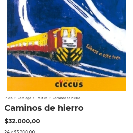
Inicio
>
Catálogo
>
Política
>
Caminos de hierro
Caminos de hierro
$32.000,00
24
x
$3.200,00