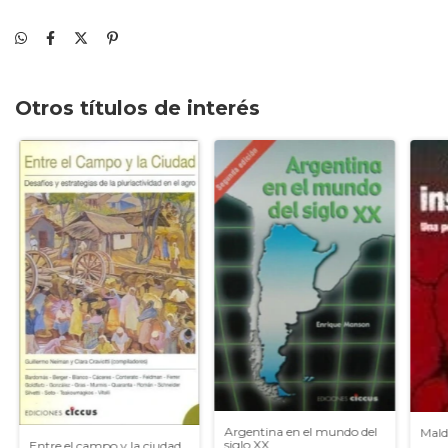
Otros títulos de interés
Argentina en el mundo del
Mald
siglo XX
Entre el campo y la ciudad