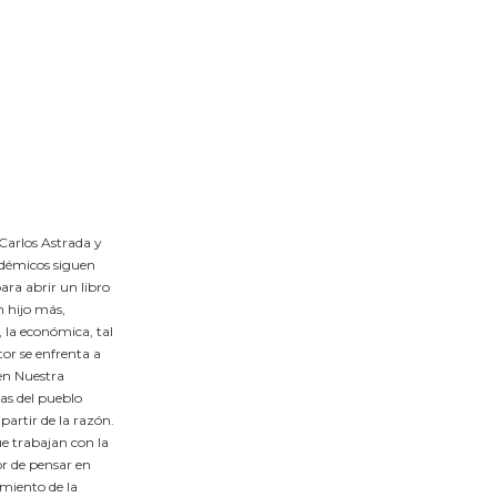
 Carlos Astrada y
adémicos siguen
ra abrir un libro
hijo más,
, la económica, tal
tor se enfrenta a
 en Nuestra
has del pueblo
 partir de la razón.
ue trabajan con la
or de pensar en
imiento de la