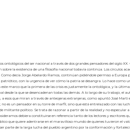
 ontológicos del ser nacional a través de dos grandes pensadores del siglo XX:
 sobre la existencia de una filosofía nacional todavía continúa. Los círculos ac
l. Como decía Jorge Abelardo Ramos, continúan pidiéndole permiso a Europa pa
 patriótico, con la urgencia de ver cómo la patria se desangra. Lo hace como un 
ste marco que la primera de las crisis es justamente la ontológica, y la última
nal desde la que se desencadenan todas las demás. A lo largo de su trabajo, el au
, a esos que miran a través de anteojeras extranjeras, como apuntó José Martí
no es un pensador en su torre de marfil, sino que está entrelazado con las luc
de militante político. Se trata de razonar a partir de la realidad y no especular a
sideramos debiera constituirse en referencia tanto de los lectores y escritores q
blico que quiere adentrarse en el maravilloso mundo de quienes tuvieron el val
 ser parte de la larga lucha del pueblo argentino por la conformación y fortalec