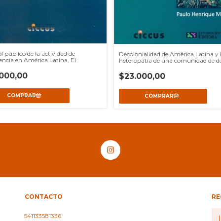
l público de la actividad de
Decolonialidad de América Latina y 
gencia en América Latina, El
heteropatía de una comunidad de d
solidaria, La
000,00
$23.000,00
CONTACTO
RE
541133581336