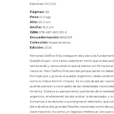
Ediciones CICCUS
Páginas:
152
Peso:
0.3 kgs.
Alto:
23.0 cm.
Ancho:
16.0 cm.
ISBN:
978-987-693-391-9
Encuadernación:
BINDER
Colección:
Nuestramérica
Edición:
2025
Fernando Delfino Polo indaga en esta obra los fundamentos
Rodolfo Kusch. Una tarea valiente en tanto que la discusión
rechazando y censurando lo que se piensa con fe naciona
nacional. Pero Delfino Polo escribe porque siente un deber
formado por y gracias al pueblo argentino, observando en e
como lo indica Fermín Chávez. Es la crisis de ese ser nacio
quienes piensan a contrapelo de las necesidades nacionales
América. Elabora su pensamiento partiendo de la realidad; 
argentino, enalteciendo las dos aristas: la de pensador y la 
Invitamos a los lectores a sumergirse en este texto, que con
obra de estos dos grandes filósofos nacionales como del pú
clave nacional, no como un regocijo intelectual, sino para