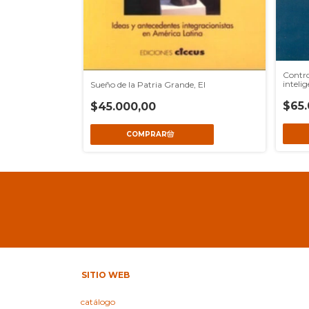
ctiva
Contro
inteli
Sueño de la Patria Grande, El
$65.
$45.000,00
SITIO WEB
catálogo