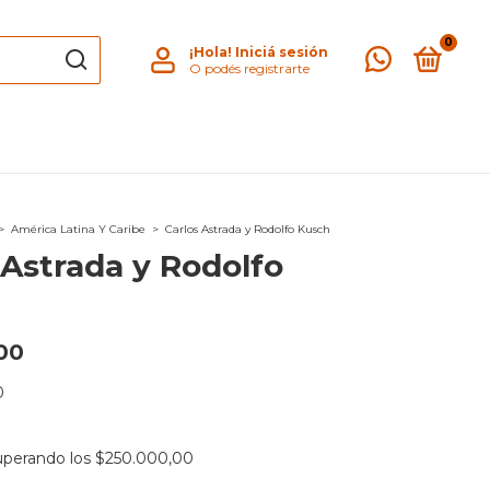
0
¡Hola!
Iniciá sesión
O podés registrarte
>
América Latina Y Caribe
>
Carlos Astrada y Rodolfo Kusch
 Astrada y Rodolfo
00
0
uperando los
$250.000,00