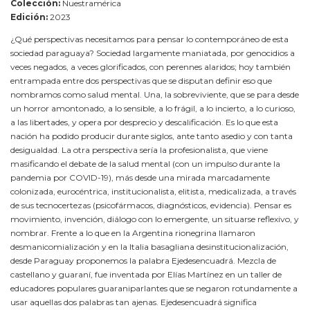
Colección:
Nuestramérica
Edición:
2023
¿Qué perspectivas necesitamos para pensar lo contemporáneo de esta
sociedad paraguaya? Sociedad largamente maniatada, por genocidios a
veces negados, a veces glorificados, con perennes alaridos; hoy también
entrampada entre dos perspectivas que se disputan definir eso que
nombramos como salud mental. Una, la sobreviviente, que se para desde
un horror amontonado, a lo sensible, a lo frágil, a lo incierto, a lo curioso,
a las libertades, y opera por desprecio y descalificación. Es lo que esta
nación ha podido producir durante siglos, ante tanto asedio y con tanta
desigualdad. La otra perspectiva sería la profesionalista, que viene
masificando el debate de la salud mental (con un impulso durante la
pandemia por COVID-19), más desde una mirada marcadamente
colonizada, eurocéntrica, institucionalista, elitista, medicalizada, a través
de sus tecnocertezas (psicofármacos, diagnósticos, evidencia). Pensar es
movimiento, invención, diálogo con lo emergente, un situarse reflexivo, y
nombrar. Frente a lo que en la Argentina rionegrina llamaron
desmanicomialización y en la Italia basagliana desinstitucionalización,
desde Paraguay proponemos la palabra Ejedesencuadrá. Mezcla de
castellano y guaraní, fue inventada por Elías Martínez en un taller de
educadores populares guaraniparlantes que se negaron rotundamente a
usar aquellas dos palabras tan ajenas. Ejedesencuadrá significa