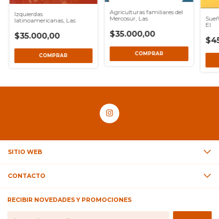
Agriculturas familiares del
Izquierdas
Sueñ
Mercosur, Las
latinoamericanas, Las
El
$35.000,00
$35.000,00
$4
SITIO WEB
CONTACTO
RECIBIR NOVEDADES Y PROMOCIONES