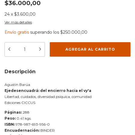
$36.000,00
24
x
$3.600,00
Ver más detalles
Envío gratis
superando los
$250.000,00
Descripción
Agustín Barúa
Ejedesencuadrá: del encierro hacia el vy'a
Libertad, cuidados, diversidad psíquica, comunidad
Ediciones CICCUS
Páginas:
288
Peso:
0.41 kgs.
ISBN:
978-987-693-956-0
Encuadernación:
BINDER