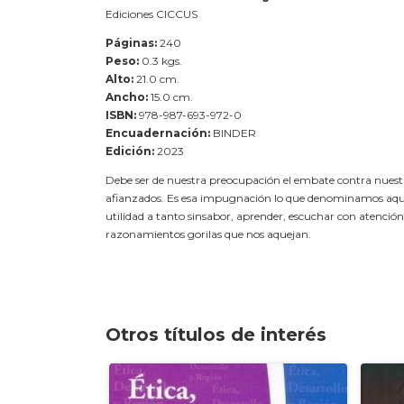
Ediciones CICCUS
Páginas:
240
Peso:
0.3 kgs.
Alto:
21.0 cm.
Ancho:
15.0 cm.
ISBN:
978-987-693-972-0
Encuadernación:
BINDER
Edición:
2023
Debe ser de nuestra preocupación el embate contra nuestr
afianzados. Es esa impugnación lo que denominamos aquí 
utilidad a tanto sinsabor, aprender, escuchar con atenció
razonamientos gorilas que nos aquejan.
Otros títulos de interés