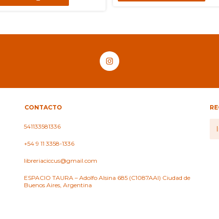
CONTACTO
RE
541133581336
+54 9 11 3358-1336
libreriaciccus@gmail.com
ESPACIO TAURA – Adolfo Alsina 685 (C1087AAI) Ciudad de
Buenos Aires, Argentina