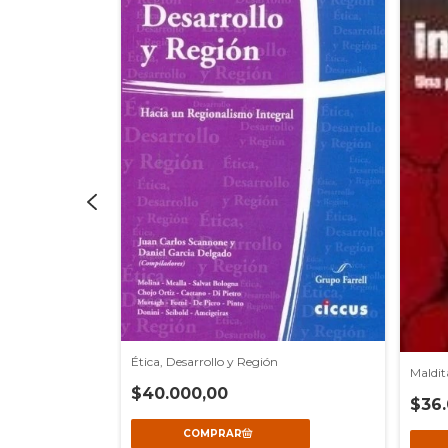
Ética, Desarrollo y Región
posneoliberal, El
Maldit
$40.000,00
$36.