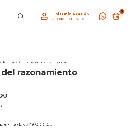
0
¡Hola!
Iniciá sesión
O podés registrarte
>
Política
>
Crítica del razonamiento gorila
a del razonamiento
00
0
uperando los
$250.000,00