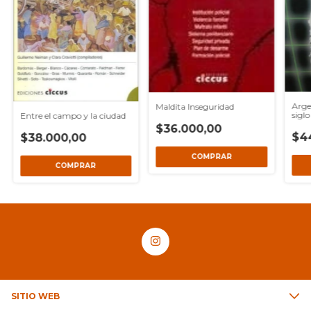
Arge
Maldita Inseguridad
sigl
Entre el campo y la ciudad
$36.000,00
$4
$38.000,00
SITIO WEB