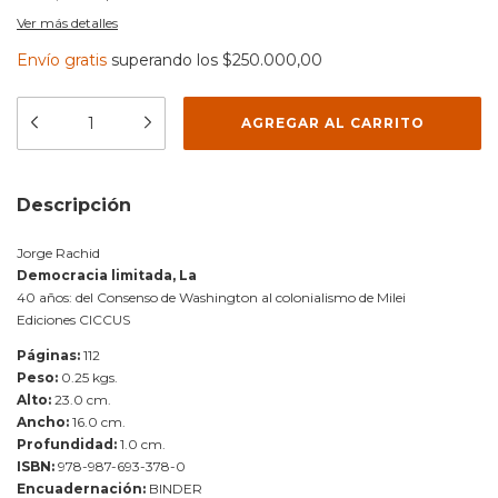
Ver más detalles
Envío gratis
superando los
$250.000,00
Descripción
Jorge Rachid
Democracia limitada, La
40 años: del Consenso de Washington al colonialismo de Milei
Ediciones CICCUS
Páginas:
112
Peso:
0.25 kgs.
Alto:
23.0 cm.
Ancho:
16.0 cm.
Profundidad:
1.0 cm.
ISBN:
978-987-693-378-0
Encuadernación:
BINDER