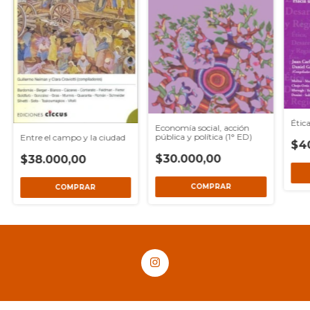
Étic
Economía social, acción
pública y política (1° ED)
Entre el campo y la ciudad
$4
$30.000,00
$38.000,00