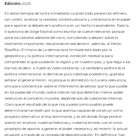
Edición:
2025
En estos tiempos de tanta inmediatez cuando todo parece tan efímero,
tan volátil, analizar la realidad, contextualizarla y cristalizarla en el papel
para aportar al debate se transforma en un hecho trascendente. Toda la
trayectoria de Jorge Rachid como escritor se vuelve relevante, porque
pone los caballos adelante del carro, convidando a debatir sobre lo
realmente importante, rescatando en ese devenir, además, al Perón
filosófico. El marco de La democracia limitada está dado por la
geopolítica y la política internacional, condición necesaria para
comprender lo que sucede en la región y en nuestro país, y que llega a los
barrios, es decir, a nuestras vidas cotidianas. La verdadera política es la
política internacional, lo demás es puro cabotaje pueblerino, gustaba
señalar el general Perón, no porque lo doméstico no tuviera relevancia,
sino para concientizar sobre el infantilismo de pensar que lo que sucede
en los países del mundo, sobre todo en los que detentan menor poder
relativo en el concierto mundial, depende solo de cuestiones internas.
Claro que el resultado de lo que nos suceda como pueblo puede
determinarse también por lo que seamos capaces de construir como
proyecto alternativo al hoy dominante, y es allí donde Jorge pone el
acento en analizar nuestras falencias y nuestros errores, con el único
propósito de aportar a generar el poder necesario y así revertir la actual
situación a través de un proceso de descolonización. En definitiva, hay