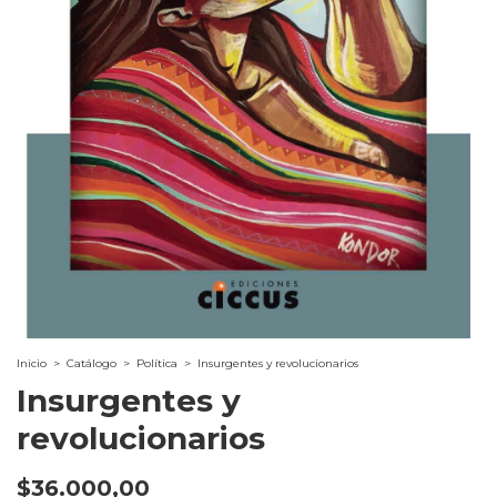
Inicio
>
Catálogo
>
Política
>
Insurgentes y revolucionarios
Insurgentes y
revolucionarios
$36.000,00