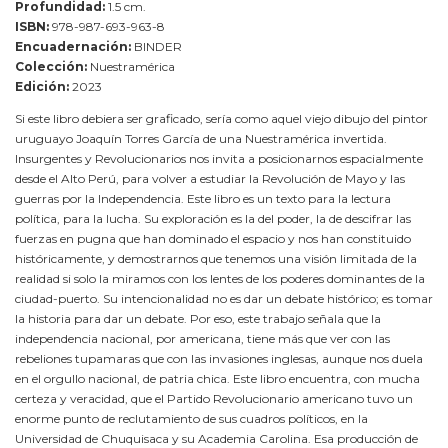
Profundidad:
1.5 cm.
ISBN:
978-987-693-963-8
Encuadernación:
BINDER
Colección:
Nuestramérica
Edición:
2023
Si este libro debiera ser graficado, sería como aquel viejo dibujo del pintor
uruguayo Joaquín Torres García de una Nuestramérica invertida.
Insurgentes y Revolucionarios nos invita a posicionarnos espacialmente
desde el Alto Perú, para volver a estudiar la Revolución de Mayo y las
guerras por la Independencia. Este libro es un texto para la lectura
política, para la lucha. Su exploración es la del poder, la de descifrar las
fuerzas en pugna que han dominado el espacio y nos han constituido
históricamente, y demostrarnos que tenemos una visión limitada de la
realidad si solo la miramos con los lentes de los poderes dominantes de la
ciudad-puerto. Su intencionalidad no es dar un debate histórico; es tomar
la historia para dar un debate. Por eso, este trabajo señala que la
independencia nacional, por americana, tiene más que ver con las
rebeliones tupamaras que con las invasiones inglesas, aunque nos duela
en el orgullo nacional, de patria chica. Este libro encuentra, con mucha
certeza y veracidad, que el Partido Revolucionario americano tuvo un
enorme punto de reclutamiento de sus cuadros políticos, en la
Universidad de Chuquisaca y su Academia Carolina. Esa producción de