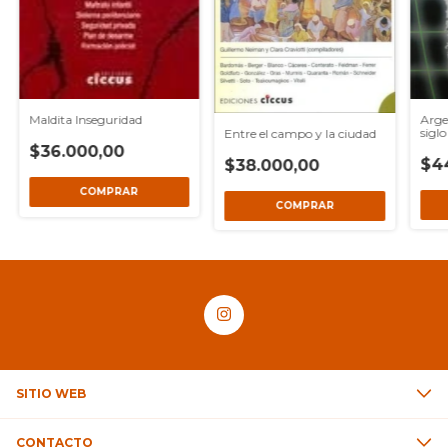
Arge
Maldita Inseguridad
sigl
Entre el campo y la ciudad
$36.000,00
$4
$38.000,00
SITIO WEB
CONTACTO