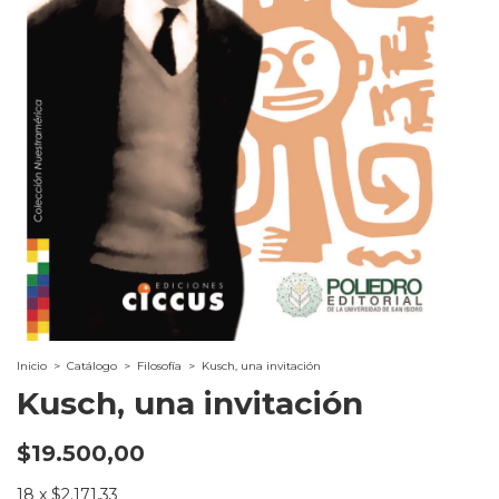
Inicio
>
Catálogo
>
Filosofía
>
Kusch, una invitación
Kusch, una invitación
$19.500,00
18
x
$2.171,33