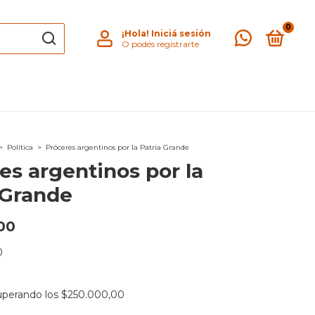
0
¡Hola!
Iniciá sesión
O podés registrarte
>
Política
>
Próceres argentinos por la Patria Grande
es argentinos por la
 Grande
00
0
uperando los
$250.000,00