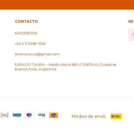
CONTACTO
RE
541133581336
+54 9 11 3358-1336
libreriaciccus@gmail.com
ESPACIO TAURA – Adolfo Alsina 685 (C1087AAI) Ciudad de
Buenos Aires, Argentina
Medios de envío