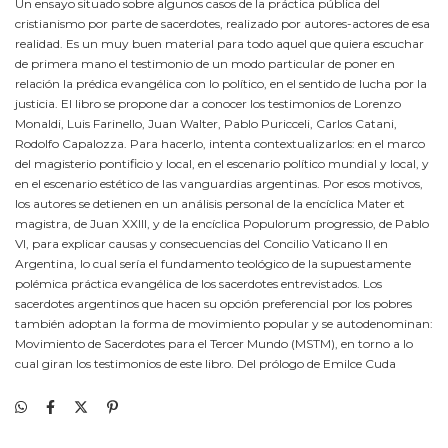
Un ensayo situado sobre algunos casos de la práctica pública del
cristianismo por parte de sacerdotes, realizado por autores-actores de esa
realidad. Es un muy buen material para todo aquel que quiera escuchar
de primera mano el testimonio de un modo particular de poner en
relación la prédica evangélica con lo político, en el sentido de lucha por la
justicia. El libro se propone dar a conocer los testimonios de Lorenzo
Monaldi, Luis Farinello, Juan Walter, Pablo Puricceli, Carlos Catani,
Rodolfo Capalozza. Para hacerlo, intenta contextualizarlos: en el marco
del magisterio pontificio y local, en el escenario político mundial y local, y
en el escenario estético de las vanguardias argentinas. Por esos motivos,
los autores se detienen en un análisis personal de la encíclica Mater et
magistra, de Juan XXIII, y de la encíclica Populorum progressio, de Pablo
VI, para explicar causas y consecuencias del Concilio Vaticano II en
Argentina, lo cual sería el fundamento teológico de la supuestamente
polémica práctica evangélica de los sacerdotes entrevistados. Los
sacerdotes argentinos que hacen su opción preferencial por los pobres
también adoptan la forma de movimiento popular y se autodenominan:
Movimiento de Sacerdotes para el Tercer Mundo (MSTM), en torno a lo
cual giran los testimonios de este libro. Del prólogo de Emilce Cuda