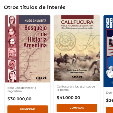
Otros títulos de interés
Callfucurá y los asuntos de
Bosquejo de historia
la patria
argentina
Demo
$41.000,00
$30.000,00
$26