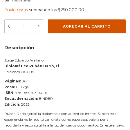
Ver más detalles
Envío gratis
superando los
$250.000,00
Descripción
Jorge Eduardo Arellano
Diplomático Rubén Darío, El
Ediciones CICCUS
Páginas:
80
Peso:
0.11 kgs.
ISBN:
978-987-693-941-6
Encuadernación:
BINDER
Edición:
2023
Rubén Darío ejerció la diplomacia con auténtico interés. Si bien esta
experiencia no le resultó tan grata como esperaba, vale la pena
recordarla y reconstruirla a la luz de nuevos documentos. En este ensayo