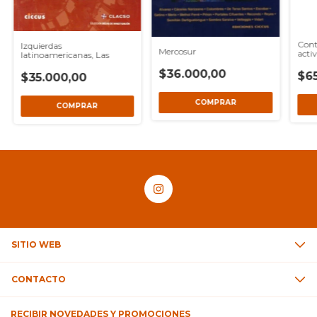
Cont
Izquierdas
Mercosur
activ
latinoamericanas, Las
Amér
$36.000,00
$6
$35.000,00
SITIO WEB
CONTACTO
RECIBIR NOVEDADES Y PROMOCIONES