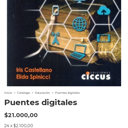
Inicio
>
Catálogo
>
Educación
>
Puentes digitales
Puentes digitales
$21.000,00
24
x
$2.100,00