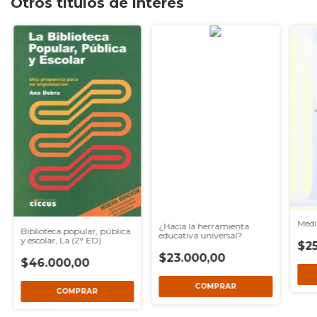
Otros títulos de interés
Medi
¿Hacia la herramienta
Biblioteca popular, pública
educativa universal?
y escolar, La (2° ED)
$25
$23.000,00
$46.000,00