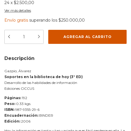
24
x
$2.500,00
Ver más detalles
Envío gratis
superando los
$250.000,00
Descripción
Gazpio, Álvarez
Soportes en la biblioteca de hoy (3° ED)
Desarrollo de las habilidades de información
Ediciones CICCUS
Páginas:
192
Peso:
0.33 kgs.
ISBN:
987-9355-29-6
Encuadernación:
BINDER
Edición:
2006
Hoy la información es tanta y tan variada que es fácil perderse en ella. La