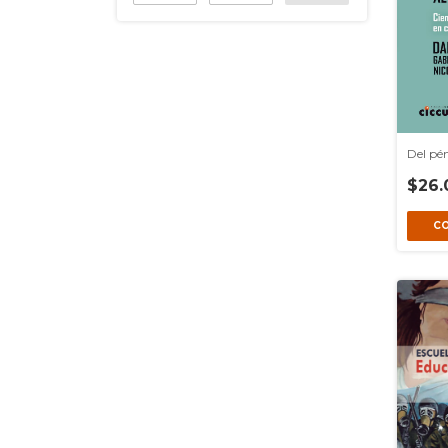
Del pén
$26.