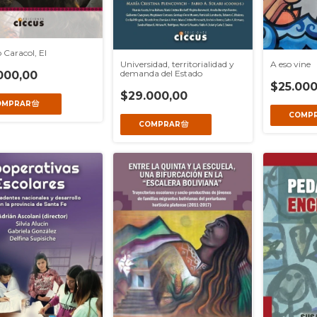
 Caracol, El
Universidad, territorialidad y
A eso vine
demanda del Estado
000,00
$25.000
$29.000,00