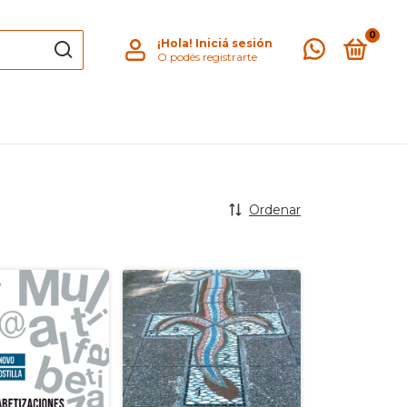
0
¡Hola!
Iniciá sesión
O podés registrarte
Ordenar