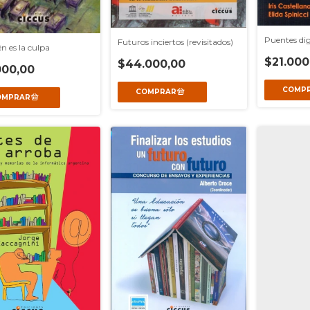
Puentes dig
Futuros inciertos (revisitados)
n es la culpa
$21.000
$44.000,00
000,00