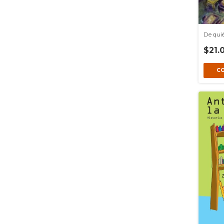
De quié
$21.