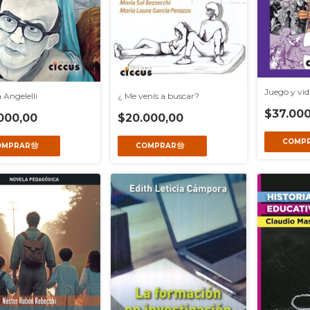
Juego y vid
 Angelelli
¿ Me venís a buscar?
$37.000
000,00
$20.000,00